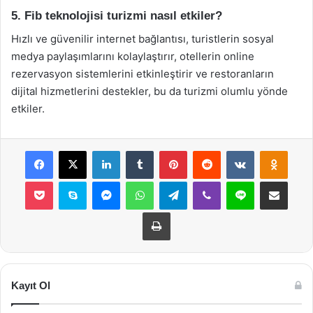
5. Fib teknolojisi turizmi nasıl etkiler?
Hızlı ve güvenilir internet bağlantısı, turistlerin sosyal
medya paylaşımlarını kolaylaştırır, otellerin online
rezervasyon sistemlerini etkinleştirir ve restoranların
dijital hizmetlerini destekler, bu da turizmi olumlu yönde
etkiler.
Facebook
X
LinkedIn
Tumblr
Pinterest
Reddit
VKontakte
Odnok
Pocket
Skype
Messenger
WhatsApp
Telegram
Viber
Line
E-Posta ile payla
Yazdır
Kayıt Ol