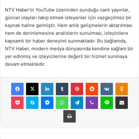
NTV Haber’in YouTube üzerinden sunduğu canlı yayınlar,
güncel olayları takip etmek isteyenler için vazgeçilmez bir
kaynak haline gelmiştir. Hem anlık gelişmelerin aktarılması
hem de derinlemesine analizlerin sunulması, izleyicilere
kapsamlı bir haber deneyimi sunmaktadır. Bu bağlamda,
NTV Haber, modern medya dünyasında kendine sağlam bir
yer edinmiş ve izleyicilerine değerli bir hizmet sunmaya
devam etmektedir.
Facebook
X
LinkedIn
Tumblr
Pinterest
Reddit
VKontakte
Odnok
Pocket
Skype
Messenger
WhatsApp
Telegram
Viber
Line
E-Posta ile payla
Yazdır