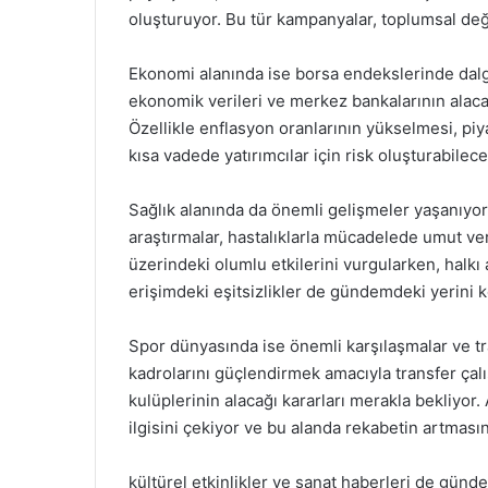
oluşturuyor. Bu tür kampanyalar, toplumsal deği
Ekonomi alanında ise borsa endekslerinde dalga
ekonomik verileri ve merkez bankalarının alacağı 
Özellikle enflasyon oranlarının yükselmesi, piy
kısa vadede yatırımcılar için risk oluşturabileceğ
Sağlık alanında da önemli gelişmeler yaşanıyor. 
araştırmalar, hastalıklarla mücadelede umut veri
üzerindeki olumlu etkilerini vurgularken, halkı 
erişimdeki eşitsizlikler de gündemdeki yerini k
Spor dünyasında ise önemli karşılaşmalar ve tra
kadrolarını güçlendirmek amacıyla transfer çalı
kulüplerinin alacağı kararları merakla bekliyor. 
ilgisini çekiyor ve bu alanda rekabetin artması
kültürel etkinlikler ve sanat haberleri de günde