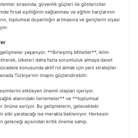
lemler sırasında, güvenlik güçleri ile göstericiler
mde fırsat eşitliğinin sağlanması ve eğitim harçlarının
ların, toplumsal duyarlılığın artmasına ve gençlerin siyasi
yor.
ler
gelişmeler yaşanıyor. **Birleşmiş Milletler**, iklim
irerek, ülkeleri daha fazla sorumluluk almaya davet
 mücadele konusunda aktif rol almak için yeni stratejiler
renada Türkiye’nin imajını güçlendirebilir.
simlerini etkileyen önemli olayları içeriyor.
sağlık alanındaki ilerlemeler** ve **toplumsal
er önüne seriyor. Bu gelişmelerin, gelecekteki
bir etki yaratacağı ise merakla bekleniyor. Herkesin
in geleceği açısından kritik öneme sahip.