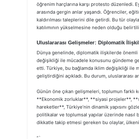
öğrenim harçlarına karşı protesto düzenledi. Ey
arasında gergin anlar yaşandı. Öğrenciler, eğiti
kaldırılması taleplerini dile getirdi. Bu tür olay
katılımının yükselmesine neden olduğu belirtili
Uluslararası Gelişmeler: Diplomatik İlişki
Dünya genelinde, diplomatik ilişkilerde önemli 
değişikliği ile mücadele konusunu gündeme get
etti. Türkiye, bu bağlamda iklim değişikliği ile
geliştirdiğini açıkladı. Bu durum, uluslararası a
Günün öne çıkan gelişmeleri, toplumun farklı ke
**Ekonomik zorluklar**, **siyasi projeler**, **
hareketler**, Türkiye’nin dinamik yapısını gözl
politikalar ve toplumsal yapılar üzerinde nasıl 
dikkatle takip etmesi gereken bu olaylar, ülken
“`