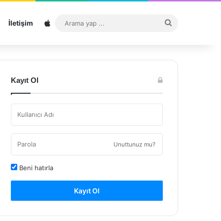
Sitemap
Arama
İletişim
yap
...
Kayıt Ol
Unuttunuz mu?
Beni hatırla
Kayıt Ol