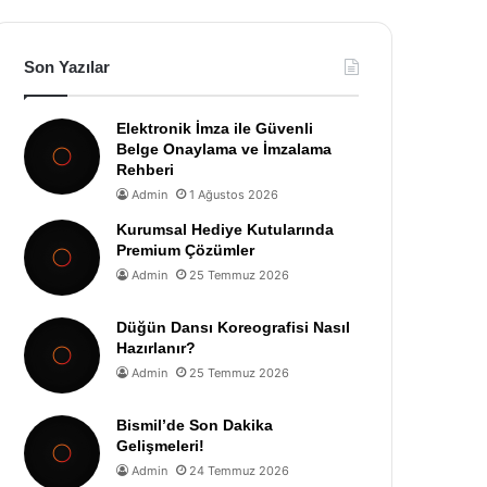
Son Yazılar
Elektronik İmza ile Güvenli
Belge Onaylama ve İmzalama
Rehberi
Admin
1 Ağustos 2026
Kurumsal Hediye Kutularında
Premium Çözümler
Admin
25 Temmuz 2026
Düğün Dansı Koreografisi Nasıl
Hazırlanır?
Admin
25 Temmuz 2026
Bismil’de Son Dakika
Gelişmeleri!
Admin
24 Temmuz 2026