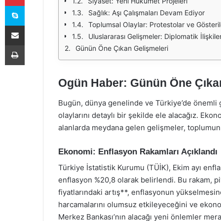
Siyaset: Yeni Hükümet Projeleri
Skype
Sağlık: Aşı Çalışmaları Devam Ediyor
Toplumsal Olaylar: Protestolar ve Gösteril
E-Posta ile paylaş
Uluslararası Gelişmeler: Diplomatik İlişkile
Yazdır
Günün Öne Çıkan Gelişmeleri
Ogün Haber: Günün Öne Çıkan
Bugün, dünya genelinde ve Türkiye’de önemli 
olaylarını detaylı bir şekilde ele alacağız. Ekono
alanlarda meydana gelen gelişmeler, toplumun 
Ekonomi: Enflasyon Rakamları Açıklandı
Türkiye İstatistik Kurumu (TÜİK), Ekim ayı enflas
enflasyon %20,8 olarak belirlendi. Bu rakam, pi
fiyatlarındaki artış**, enflasyonun yükselmesin
harcamalarını olumsuz etkileyeceğini ve ekonom
Merkez Bankası’nın alacağı yeni önlemler mera