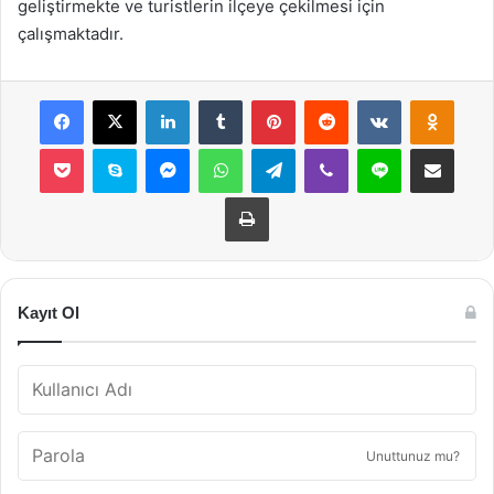
geliştirmekte ve turistlerin ilçeye çekilmesi için
çalışmaktadır.
Facebook
X
LinkedIn
Tumblr
Pinterest
Reddit
VKontakte
Odnok
Pocket
Skype
Messenger
WhatsApp
Telegram
Viber
Line
E-Posta ile payla
Yazdır
Kayıt Ol
Unuttunuz mu?