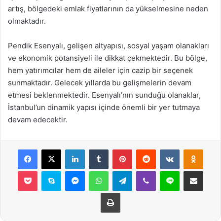
artış, bölgedeki emlak fiyatlarının da yükselmesine neden
olmaktadır.
Pendik Esenyalı, gelişen altyapısı, sosyal yaşam olanakları
ve ekonomik potansiyeli ile dikkat çekmektedir. Bu bölge,
hem yatırımcılar hem de aileler için cazip bir seçenek
sunmaktadır. Gelecek yıllarda bu gelişmelerin devam
etmesi beklenmektedir. Esenyalı’nın sunduğu olanaklar,
İstanbul’un dinamik yapısı içinde önemli bir yer tutmaya
devam edecektir.
Facebook
X
LinkedIn
Tumblr
Pinterest
Reddit
VKontakte
Odnok
Pocket
Skype
Messenger
WhatsApp
Telegram
Viber
Line
E-Posta ile payla
Yazdır