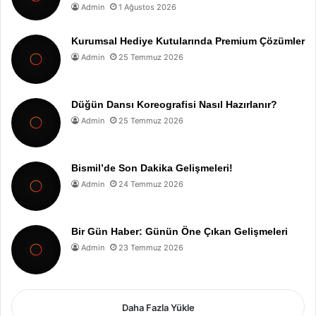
Admin
1 Ağustos 2026
Kurumsal Hediye Kutularında Premium Çözümler
Admin
25 Temmuz 2026
Düğün Dansı Koreografisi Nasıl Hazırlanır?
Admin
25 Temmuz 2026
Bismil’de Son Dakika Gelişmeleri!
Admin
24 Temmuz 2026
Bir Gün Haber: Günün Öne Çıkan Gelişmeleri
Admin
23 Temmuz 2026
Daha Fazla Yükle