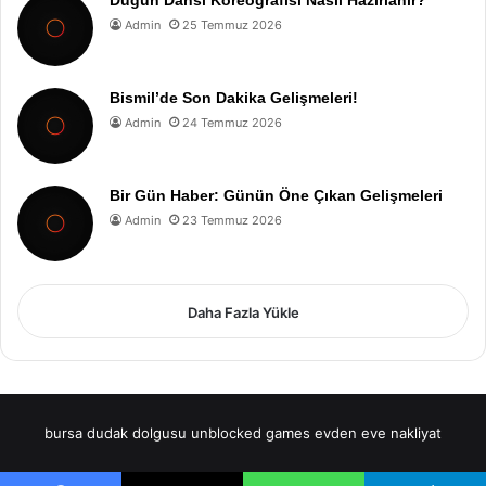
Düğün Dansı Koreografisi Nasıl Hazırlanır?
Admin
25 Temmuz 2026
Bismil’de Son Dakika Gelişmeleri!
Admin
24 Temmuz 2026
Bir Gün Haber: Günün Öne Çıkan Gelişmeleri
Admin
23 Temmuz 2026
Daha Fazla Yükle
bursa dudak dolgusu
unblocked games
evden eve nakliyat