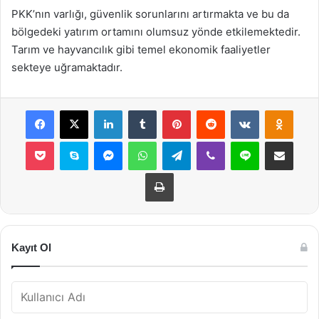
PKK’nın varlığı, güvenlik sorunlarını artırmakta ve bu da
bölgedeki yatırım ortamını olumsuz yönde etkilemektedir.
Tarım ve hayvancılık gibi temel ekonomik faaliyetler
sekteye uğramaktadır.
Facebook
X
LinkedIn
Tumblr
Pinterest
Reddit
VKontakte
Odnok
Pocket
Skype
Messenger
WhatsApp
Telegram
Viber
Line
E-Posta ile payla
Yazdır
Kayıt Ol