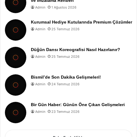
ve İmzalama Rehberi
Admin
1 Ağustos 2026
Kurumsal Hediye Kutularında Premium Çözümler
Admin
25 Temmuz 2026
Düğün Dansı Koreografisi Nasıl Hazırlanır?
Admin
25 Temmuz 2026
Bismil’de Son Dakika Gelişmeleri!
Admin
24 Temmuz 2026
Bir Gün Haber: Günün Öne Çıkan Gelişmeleri
Admin
23 Temmuz 2026