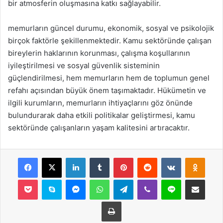
bir atmosferin oluşmasına katkı sağlayabilir.
memurların güncel durumu, ekonomik, sosyal ve psikolojik
birçok faktörle şekillenmektedir. Kamu sektöründe çalışan
bireylerin haklarının korunması, çalışma koşullarının
iyileştirilmesi ve sosyal güvenlik sisteminin
güçlendirilmesi, hem memurların hem de toplumun genel
refahı açısından büyük önem taşımaktadır. Hükümetin ve
ilgili kurumların, memurların ihtiyaçlarını göz önünde
bulundurarak daha etkili politikalar geliştirmesi, kamu
sektöründe çalışanların yaşam kalitesini artıracaktır.
Facebook
X
LinkedIn
Tumblr
Pinterest
Reddit
VKontakte
Odnok
Pocket
Skype
Messenger
WhatsApp
Telegram
Viber
Line
E-Posta ile payla
Yazdır