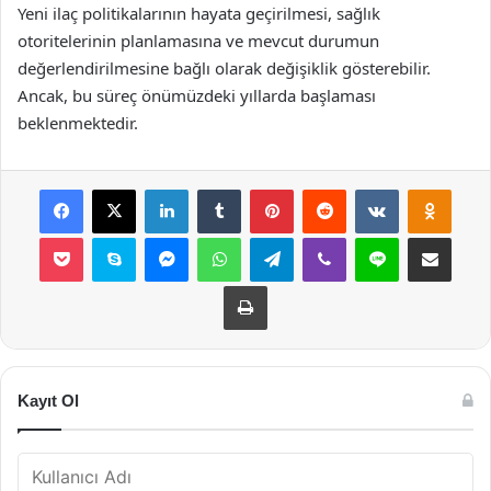
Yeni ilaç politikalarının hayata geçirilmesi, sağlık
otoritelerinin planlamasına ve mevcut durumun
değerlendirilmesine bağlı olarak değişiklik gösterebilir.
Ancak, bu süreç önümüzdeki yıllarda başlaması
beklenmektedir.
Facebook
X
LinkedIn
Tumblr
Pinterest
Reddit
VKontakte
Odnok
Pocket
Skype
Messenger
WhatsApp
Telegram
Viber
Line
E-Posta ile payla
Yazdır
Kayıt Ol