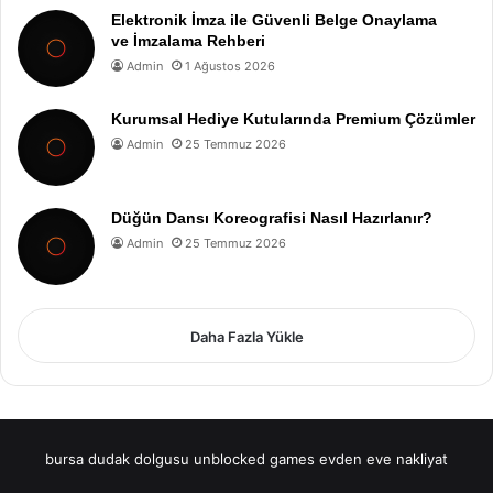
Elektronik İmza ile Güvenli Belge Onaylama
ve İmzalama Rehberi
Admin
1 Ağustos 2026
Kurumsal Hediye Kutularında Premium Çözümler
Admin
25 Temmuz 2026
Düğün Dansı Koreografisi Nasıl Hazırlanır?
Admin
25 Temmuz 2026
Daha Fazla Yükle
bursa dudak dolgusu
unblocked games
evden eve nakliyat