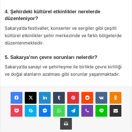
4. Şehirdeki kültürel etkinlikler nerelerde
düzenleniyor?
Sakarya’da festivaller, konserler ve sergiler gibi çeşitli
kültürel etkinlikler şehir merkezinde ve farklı bölgelerde
düzenlenmektedir.
5. Sakarya’nın çevre sorunları nelerdir?
Sakarya’da sanayi ve şehirleşme ile birlikte çevre kirliliği
ve doğal alanların azalması gibi sorunlar yaşanmaktadır.
Facebook
X
LinkedIn
Tumblr
Pinterest
Reddit
VKontakte
Odnok
Pocket
Skype
Messenger
WhatsApp
Telegram
Viber
Line
E-Posta ile payla
Yazdır