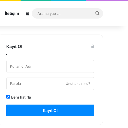
Sitemap
Arama
İletişim
yap
...
Kayıt Ol
Unuttunuz mu?
Beni hatırla
Kayıt Ol