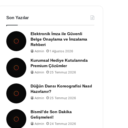
Son Yazılar
Elektronik İmza ile Güvenli
Belge Onaylama ve İmzalama
Rehberi
Admin
1 Ağustos 2026
Kurumsal Hediye Kutularında
Premium Çözümler
Admin
25 Temmuz 2026
Düğün Dansı Koreografisi Nasıl
Hazırlanır?
Admin
25 Temmuz 2026
Bismil’de Son Dakika
Gelişmeleri!
Admin
24 Temmuz 2026