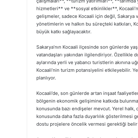
çalışmaları**, **turizm yatırımları**, **tarımda
hizmetleri** ve **sosyal etkinlikler**, Kocaali
gelişmeler, sadece Kocaali için değil, Sakarya 
yönetimlerin ve halkın bu süreçteki katkıları, K
büyük katkı sağlayacaktır.
Sakarya’nın Kocaali ilçesinde son günlerde yaşa
vatandaşları yakından ilgilendiriyor. Özellikle do
aylarında yerli ve yabancı turistlerin akınına 
Kocaali’nin turizm potansiyelini etkileyebilir. 
planlıyor.
Kocaali’de, son günlerde artan inşaat faaliyetleri
bölgenin ekonomik gelişimine katkıda bulunmayı
konusunda bazı endişeler mevcut. Yerel halk, 
konusunda daha fazla duyarlılık gösterilmesi ge
dostu projelere öncelik vermesi gerektiği belirt