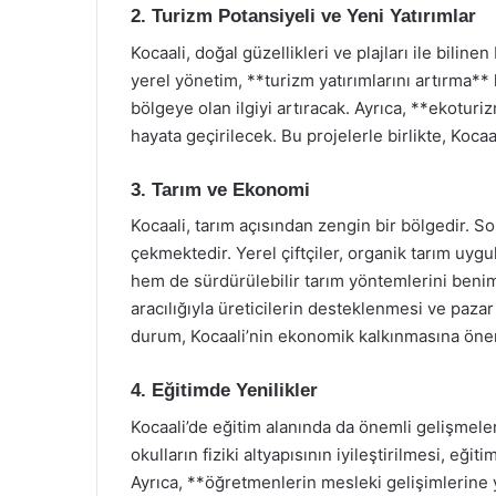
2. Turizm Potansiyeli ve Yeni Yatırımlar
Kocaali, doğal güzellikleri ve plajları ile bilin
yerel yönetim, **turizm yatırımlarını artırma** 
bölgeye olan ilgiyi artıracak. Ayrıca, **ekoturiz
hayata geçirilecek. Bu projelerle birlikte, Koca
3. Tarım ve Ekonomi
Kocaali, tarım açısından zengin bir bölgedir. S
çekmektedir. Yerel çiftçiler, organik tarım uyg
hem de sürdürülebilir tarım yöntemlerini benim
aracılığıyla üreticilerin desteklenmesi ve paz
durum, Kocaali’nin ekonomik kalkınmasına öneml
4. Eğitimde Yenilikler
Kocaali’de eğitim alanında da önemli gelişmele
okulların fiziki altyapısının iyileştirilmesi, eğit
Ayrıca, **öğretmenlerin mesleki gelişimlerine