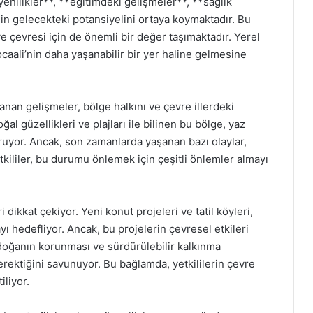
 yenilikler**, **eğitimdeki gelişmeler**, **sağlık
’nin gelecekteki potansiyelini ortaya koymaktadır. Bu
ve çevresi için de önemli bir değer taşımaktadır. Yerel
ocaali’nin daha yaşanabilir bir yer haline gelmesine
nan gelişmeler, bölge halkını ve çevre illerdeki
ğal güzellikleri ve plajları ile bilinen bu bölge, yaz
uğruyor. Ancak, son zamanlarda yaşanan bazı olaylar,
Yetkililer, bu durumu önlemek için çeşitli önlemler almayı
 dikkat çekiyor. Yeni konut projeleri ve tatil köyleri,
 hedefliyor. Ancak, bu projelerin çevresel etkileri
doğanın korunması ve sürdürülebilir kalkınma
rektiğini savunuyor. Bu bağlamda, yetkililerin çevre
iliyor.