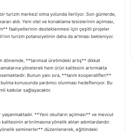
en bir turizm merkezi olma yolunda ilerliyor. Son günlerde,
kararı aldı. Yeni otel ve konaklama tesislerinin açılması,
m** faaliyetlerinin desteklenmesi için çeşitli projeler
ali’nin turizm potansiyelinin daha da artması bekleniyor.
on dönemde, **tarımsal üretimdeki artış** dikkat
ulamalarına yönelerek hem ürün kalitesini artırmakta
semektedir. Bunun yanı sıra, **tarım kooperatifleri**
ar bulma konusunda yardımcı olunması hedefleniyor. Bu
i katkılar sağlayacaktır.
r yaşanmaktadır. **Yeni okulların açılması** ve mevcut
im kalitesinin artırılmasına yönelik atılan adımlardandır.
 yönelik seminerler** düzenlenerek, eğitimdeki