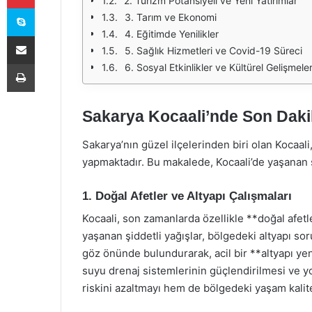
2. Turizm Potansiyeli ve Yeni Yatırımlar
Skype
3. Tarım ve Ekonomi
4. Eğitimde Yenilikler
E-Posta ile paylaş
5. Sağlık Hizmetleri ve Covid-19 Süreci
Yazdır
6. Sosyal Etkinlikler ve Kültürel Gelişmele
Sakarya Kocaali’nde Son Daki
Sakarya’nın güzel ilçelerinden biri olan Kocaal
yapmaktadır. Bu makalede, Kocaali’de yaşanan so
1. Doğal Afetler ve Altyapı Çalışmaları
Kocaali, son zamanlarda özellikle **doğal afetl
yaşanan şiddetli yağışlar, bölgedeki altyapı s
göz önünde bulundurarak, acil bir **altyapı ye
suyu drenaj sistemlerinin güçlendirilmesi ve yo
riskini azaltmayı hem de bölgedeki yaşam kalite