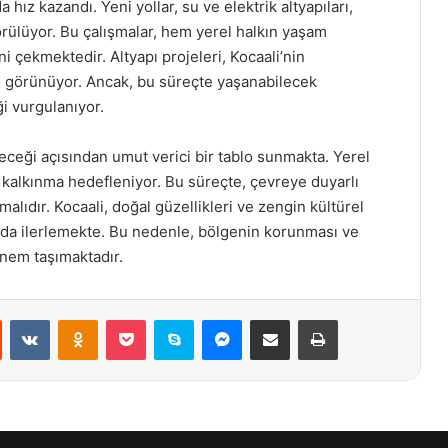
 hız kazandı. Yeni yollar, su ve elektrik altyapıları,
örülüyor. Bu çalışmalar, hem yerel halkın yaşam
ini çekmektedir. Altyapı projeleri, Kocaali’nin
bi görünüyor. Ancak, bu süreçte yaşanabilecek
ği vurgulanıyor.
eceği açısından umut verici bir tablo sunmakta. Yerel
bir kalkınma hedefleniyor. Bu süreçte, çevreye duyarlı
lıdır. Kocaali, doğal güzellikleri ve zengin kültürel
unda ilerlemekte. Bu nedenle, bölgenin korunması ve
önem taşımaktadır.
st
Reddit
VKontakte
Odnoklassniki
Pocket
Skype
Messenger
E-Posta ile paylaş
Yazdır