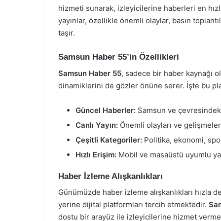
hizmeti sunarak, izleyicilerine haberleri en hız
yayınlar, özellikle önemli olaylar, basın toplan
taşır.
Samsun Haber 55’in Özellikleri
Samsun Haber 55
, sadece bir haber kaynağı o
dinamiklerini de gözler önüne serer. İşte bu pl
Güncel Haberler:
Samsun ve çevresindeki e
Canlı Yayın:
Önemli olayları ve gelişmeleri
Çeşitli Kategoriler:
Politika, ekonomi, spo
Hızlı Erişim:
Mobil ve masaüstü uyumlu yap
Haber İzleme Alışkanlıkları
Günümüzde haber izleme alışkanlıkları hızla d
yerine dijital platformları tercih etmektedir.
Sa
dostu bir arayüz ile izleyicilerine hizmet verme