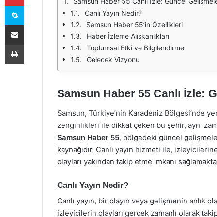
Samsun Haber 55 Canlı İzle: Güncel Gelişmel
Skype
Canlı Yayın Nedir?
Samsun Haber 55’in Özellikleri
E-Posta ile paylaş
Haber İzleme Alışkanlıkları
Yazdır
Toplumsal Etki ve Bilgilendirme
Gelecek Vizyonu
Samsun Haber 55 Canlı İzle: 
Samsun, Türkiye’nin Karadeniz Bölgesi’nde yer 
zenginlikleri ile dikkat çeken bu şehir, aynı za
Samsun Haber 55
, bölgedeki güncel gelişmele
kaynağıdır. Canlı yayın hizmeti ile, izleyiciler
olayları yakından takip etme imkanı sağlamaktad
Canlı Yayın Nedir?
Canlı yayın, bir olayın veya gelişmenin anlık olar
izleyicilerin olayları gerçek zamanlı olarak tak