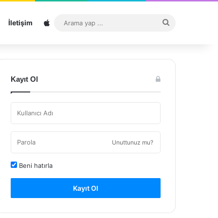
Sitemap
Arama
İletişim
yap
...
Kayıt Ol
Unuttunuz mu?
Beni hatırla
Kayıt Ol