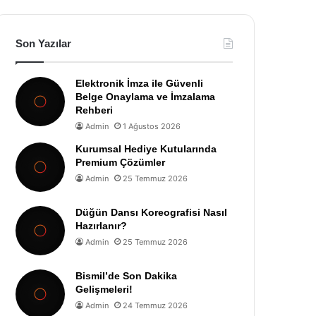
Son Yazılar
Elektronik İmza ile Güvenli
Belge Onaylama ve İmzalama
Rehberi
Admin
1 Ağustos 2026
Kurumsal Hediye Kutularında
Premium Çözümler
Admin
25 Temmuz 2026
Düğün Dansı Koreografisi Nasıl
Hazırlanır?
Admin
25 Temmuz 2026
Bismil’de Son Dakika
Gelişmeleri!
Admin
24 Temmuz 2026