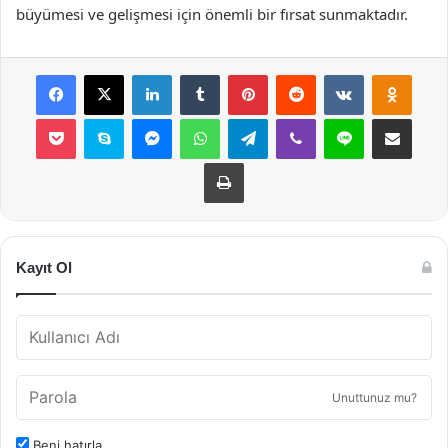
büyümesi ve gelişmesi için önemli bir fırsat sunmaktadır.
Facebook
X
LinkedIn
Tumblr
Pinterest
Reddit
VKontakte
Odnok
Pocket
Skype
Messenger
WhatsApp
Telegram
Viber
Line
E-Posta ile payla
Yazdır
Kayıt Ol
Unuttunuz mu?
Beni hatırla