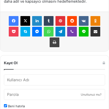
daha adil ve kapsayıcı olmasını hedeflemektedir.
Facebook
X
LinkedIn
Tumblr
Pinterest
Reddit
VKontakte
Odnok
Pocket
Skype
Messenger
WhatsApp
Telegram
Viber
Line
E-Posta ile payla
Yazdır
Kayıt Ol
Unuttunuz mu?
Beni hatırla