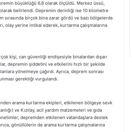
remin büyüklüğü 6.8 olarak ölçüldü. Merkez üssü,
olarak belirlendi. Depremin derinliği ise 10 kilometre
em sırasında birçok bina zarar gördü ve bazı bölgelerde
, olay yerine intikal ederek, kurtarma çalışmalarına
ok kişi, can güvenliği endişesiyle binalardan dışarı
r, depremin şiddetini ve etkilerini hızlı bir şekilde
i alanlara yönelmeye çağırdı. Ayrıca, deprem sonrası
olunması gerektiği vurgulandı.
rinden arama kurtarma ekipleri, etkilenen bölgeye sevk
nlığı) ve Kızılay, acil yardım malzemeleri ve gıda
el yönetimler, depremden etkilenen vatandaşlara destek
yrıca, gönüllülerin de arama kurtarma çalışmalarına