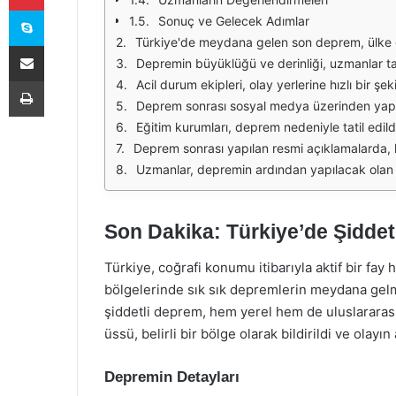
Skype
Sonuç ve Gelecek Adımlar
Türkiye'de meydana gelen son deprem, ülke genelinde büyük bir panik ve endişeye yol açtı. Depremin merkez üssü, özellikle etkilenen bölgelerdeki binaların dayanıklılığı konu
E-Posta ile paylaş
Depremin büyüklüğü ve derinliği, uzmanlar tarafından titizlikle inceleniyor. İlk belirlemelere göre, depremin büyüklüğü 6.8 olarak kaydedilmiş olup, yer altında 10 kilometre derinlikte gerç
Yazdır
Acil durum ekipleri, olay yerlerine hızlı bir şekilde ulaşıp, kurtarma çalışmalarına başladı. Arama kurtarma ekipleri, enkaza ulaşmak için yoğun b
Deprem sonrası sosyal medya üzerinden yapılan paylaşımlar, halkın durumunu anlamak açısından önemli bir kaynak oluşturuyor. İnsanlar, sevdiklerinin durumunu öğrenmek v
Eğitim kurumları, deprem nedeniyle tatil edildi. Öğrencilerin güvenliği için alınan bu önlem, ailelerin endişelerini bir nebze olsun hafifletiyor. Uzmanlar, deprem sonras
Deprem sonrası yapılan resmi açıklamalarda, halkın panik yapmaması ve yetkililerin talimatlarına uyması gerektiği vurgulanıyor. Afet ve Acil Durum Yönetimi Başka
Uzmanlar, depremin ardından yapılacak olan araştırmalar ve değerlendirmelerin, gelecekteki olası depremlere karşı daha hazırlıklı olmamız açısından kritik öneme sahip olduğunu belirtiyor. Bu süreç
Son Dakika: Türkiye’de Şiddet
Türkiye, coğrafi konumu itibarıyla aktif bir fay
bölgelerinde sık sık depremlerin meydana ge
şiddetli deprem, hem yerel hem de uluslararas
üssü, belirli bir bölge olarak bildirildi ve olayı
Depremin Detayları