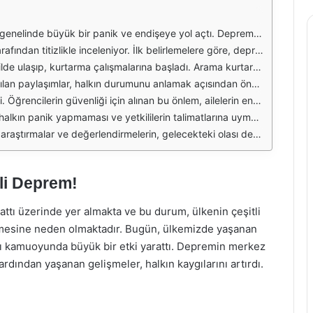
sunda ciddi endişelere yol açtı. Yetkililer, yapıların güvenliğini artırmak için acil önlemler alınacağını açıkladı. Deprem, birçok insanın evlerini terk etmesine ve geçici barınma alanlarına yönelmesine neden oldu.
ekleştiği bildirilmektedir. Bu tür depremler, yer altındaki fay hatlarının hareketliliği ile bağlantılıdır. Uzmanlar, bölgede meydana gelen sarsıntıların, fay hatlarının yeniden aktif hale gelmesinin bir sonucu olduğunu belirtmektedir.
ir gayret sarf ediyor. Ayrıca, sağlık ekipleri yaralıları hastanelere sevk etmek için hazırlıklarını yapıyor. Bu süreçte, gönüllülerin de yardım için seferber olduğu gözlemleniyor.
e yardım çağrısında bulunmak için sosyal medya platformlarını aktif bir şekilde kullanıyor. Yerel yönetimlerin de bilgilendirme yapması, halk arasında bilgi kirliliğini önlemek açısından büyük önem taşıyor.
ı eğitim süreçlerinin nasıl devam edeceği konusunda da çalışmalar yapacaklarını belirtiyor. Bu durum, eğitim alanında yaşanacak olası aksaklıkların en aza indirilmesine yönelik bir adım olarak değerlendiriliyor.
nlığı (AFAD), vatandaşlara güvenli alanlarda kalmaları ve ihtiyaç durumunda yardım istemeleri gerektiğini hatırlatıyor. Bu tür durumlarda, toplumsal dayanışmanın önemi bir kez daha ortaya çıkıyor.
te, inşaat standartlarının gözden geçirilmesi ve şehir planlamasının yeniden ele alınması gerektiği ifade ediliyor. Ayrıca, deprem eğitimlerinin artırılması, halkın bu tür durumlarla daha bilinçli bir şekilde başa çıkabilmesini sağlayacaktır.
li Deprem!
 hattı üzerinde yer almakta ve bu durum, ülkenin çeşitli
lmesine neden olmaktadır. Bugün, ülkemizde yaşanan
ı kamuoyunda büyük bir etki yarattı. Depremin merkez
n ardından yaşanan gelişmeler, halkın kaygılarını artırdı.