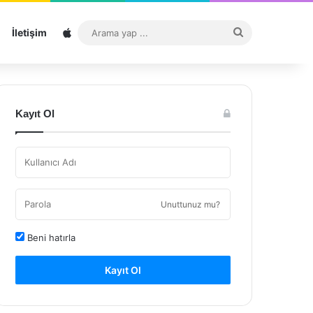
Sitemap
Arama
İletişim
yap
...
Kayıt Ol
Unuttunuz mu?
Beni hatırla
Kayıt Ol