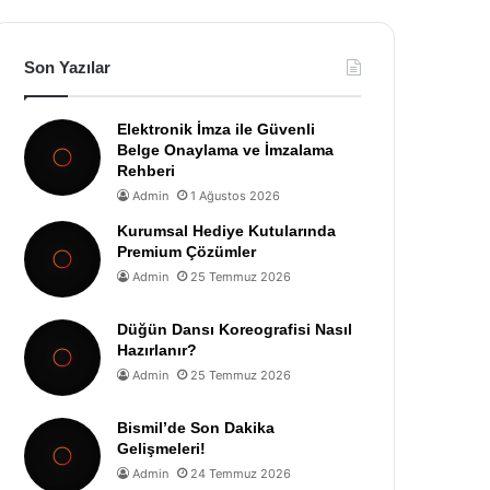
Son Yazılar
Elektronik İmza ile Güvenli
Belge Onaylama ve İmzalama
Rehberi
Admin
1 Ağustos 2026
Kurumsal Hediye Kutularında
Premium Çözümler
Admin
25 Temmuz 2026
Düğün Dansı Koreografisi Nasıl
Hazırlanır?
Admin
25 Temmuz 2026
Bismil’de Son Dakika
Gelişmeleri!
Admin
24 Temmuz 2026