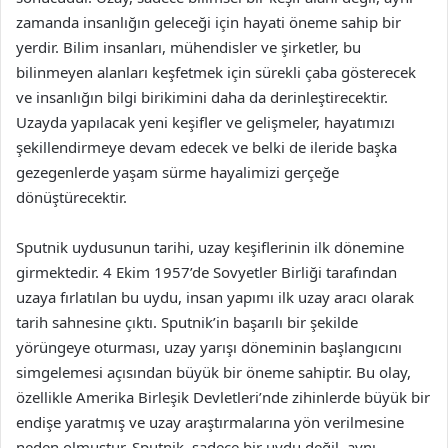
zamanda insanlığın geleceği için hayati öneme sahip bir
yerdir. Bilim insanları, mühendisler ve şirketler, bu
bilinmeyen alanları keşfetmek için sürekli çaba gösterecek
ve insanlığın bilgi birikimini daha da derinleştirecektir.
Uzayda yapılacak yeni keşifler ve gelişmeler, hayatımızı
şekillendirmeye devam edecek ve belki de ileride başka
gezegenlerde yaşam sürme hayalimizi gerçeğe
dönüştürecektir.
Sputnik uydusunun tarihi, uzay keşiflerinin ilk dönemine
girmektedir. 4 Ekim 1957’de Sovyetler Birliği tarafından
uzaya fırlatılan bu uydu, insan yapımı ilk uzay aracı olarak
tarih sahnesine çıktı. Sputnik’in başarılı bir şekilde
yörüngeye oturması, uzay yarışı döneminin başlangıcını
simgelemesi açısından büyük bir öneme sahiptir. Bu olay,
özellikle Amerika Birleşik Devletleri’nde zihinlerde büyük bir
endişe yaratmış ve uzay araştırmalarına yön verilmesine
neden olmuştur. Sputnik, sadece bir uydu değil, aynı