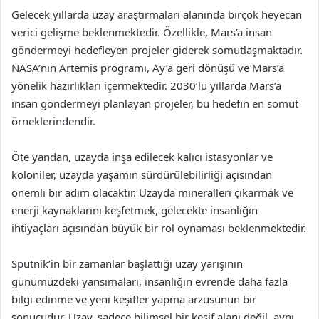
Gelecek yıllarda uzay araştırmaları alanında birçok heyecan
verici gelişme beklenmektedir. Özellikle, Mars’a insan
göndermeyi hedefleyen projeler giderek somutlaşmaktadır.
NASA’nın Artemis programı, Ay’a geri dönüşü ve Mars’a
yönelik hazırlıkları içermektedir. 2030’lu yıllarda Mars’a
insan göndermeyi planlayan projeler, bu hedefin en somut
örneklerindendir.
Öte yandan, uzayda inşa edilecek kalıcı istasyonlar ve
koloniler, uzayda yaşamın sürdürülebilirliği açısından
önemli bir adım olacaktır. Uzayda mineralleri çıkarmak ve
enerji kaynaklarını keşfetmek, gelecekte insanlığın
ihtiyaçları açısından büyük bir rol oynaması beklenmektedir.
Sputnik’in bir zamanlar başlattığı uzay yarışının
günümüzdeki yansımaları, insanlığın evrende daha fazla
bilgi edinme ve yeni keşifler yapma arzusunun bir
sonucudur. Uzay, sadece bilimsel bir keşif alanı değil, aynı