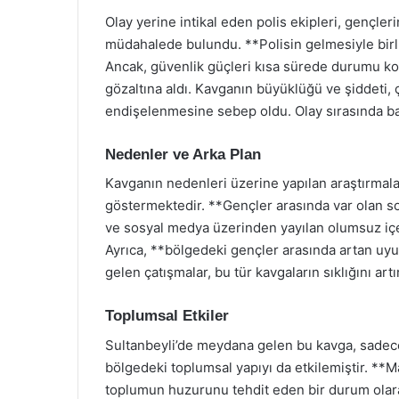
Olay yerine intikal eden polis ekipleri, gençler
müdahalede bulundu. **Polisin gelmesiyle birlik
Ancak, güvenlik güçleri kısa sürede durumu kont
gözaltına aldı. Kavganın büyüklüğü ve şiddeti,
endişelenmesine sebep oldu. Olay sırasında bazı 
Nedenler ve Arka Plan
Kavganın nedenleri üzerine yapılan araştırmalar
göstermektedir. **Gençler arasında var olan sosy
ve sosyal medya üzerinden yayılan olumsuz içeri
Ayrıca, **bölgedeki gençler arasında artan u
gelen çatışmalar, bu tür kavgaların sıklığını art
Toplumsal Etkiler
Sultanbeyli’de meydana gelen bu kavga, sadece
bölgedeki toplumsal yapıyı da etkilemiştir. **
toplumun huzurunu tehdit eden bir durum olara