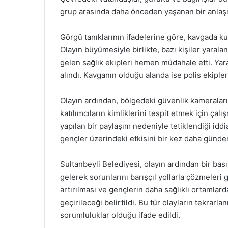
grup arasında daha önceden yaşanan bir anlaşm
Görgü tanıklarının ifadelerine göre, kavgada kul
Olayın büyümesiyle birlikte, bazı kişiler yarala
gelen sağlık ekipleri hemen müdahale etti. Yaral
alındı. Kavganın olduğu alanda ise polis ekipler
Olayın ardından, bölgedeki güvenlik kameraları
katılımcıların kimliklerini tespit etmek için ç
yapılan bir paylaşım nedeniyle tetiklendiği idd
gençler üzerindeki etkisini bir kez daha günde
Sultanbeyli Belediyesi, olayın ardından bir bas
gelerek sorunlarını barışçıl yollarla çözmeleri g
artırılması ve gençlerin daha sağlıklı ortamlarda
geçirileceği belirtildi. Bu tür olayların tekra
sorumluluklar olduğu ifade edildi.