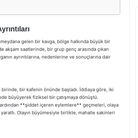
yrıntıları
 meydana gelen bir kavga, bölge halkında büyük bir
inde akşam saatlerinde, bir grup genç arasında çıkan
ganın ayrıntılarına, nedenlerine ve sonuçlarına dair
irinde, bir kafenin önünde başladı. İddiaya göre, iki
ede büyüyerek fiziksel bir çatışmaya dönüştü.
 ardından **şiddet içeren eylemlere** geçmeleri, olaya
yarattı. Olayın büyümesiyle birlikte, mahalle sakinleri