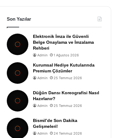
Son Yazılar
Elektronik İmza ile Güvenli
Belge Onaylama ve İmzalama
Rehberi
Admin
1 Ağustos 2026
Kurumsal Hediye Kutularında
Premium Çözümler
Admin
25 Temmuz 2026
Düğün Dansı Koreografisi Nasıl
Hazırlanır?
Admin
25 Temmuz 2026
Bismil’de Son Dakika
Gelişmeleri!
Admin
24 Temmuz 2026