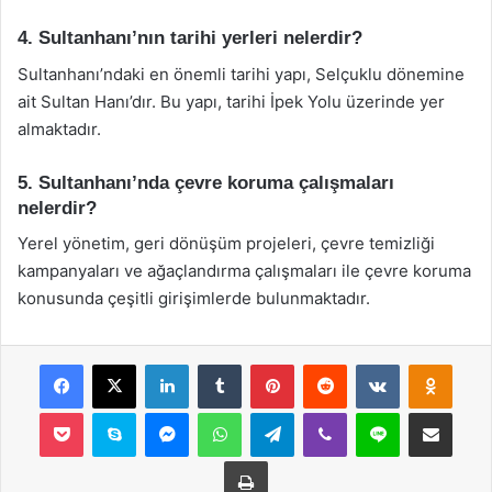
4. Sultanhanı’nın tarihi yerleri nelerdir?
Sultanhanı’ndaki en önemli tarihi yapı, Selçuklu dönemine
ait Sultan Hanı’dır. Bu yapı, tarihi İpek Yolu üzerinde yer
almaktadır.
5. Sultanhanı’nda çevre koruma çalışmaları
nelerdir?
Yerel yönetim, geri dönüşüm projeleri, çevre temizliği
kampanyaları ve ağaçlandırma çalışmaları ile çevre koruma
konusunda çeşitli girişimlerde bulunmaktadır.
Facebook
X
LinkedIn
Tumblr
Pinterest
Reddit
VKontakte
Odnok
Pocket
Skype
Messenger
WhatsApp
Telegram
Viber
Line
E-Posta ile payla
Yazdır