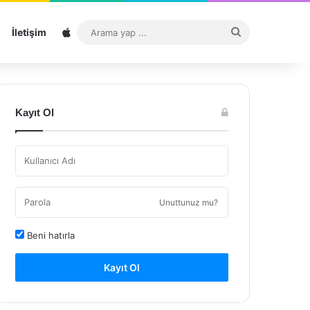
Sitemap
Arama
İletişim
yap
...
Kayıt Ol
Unuttunuz mu?
Beni hatırla
Kayıt Ol