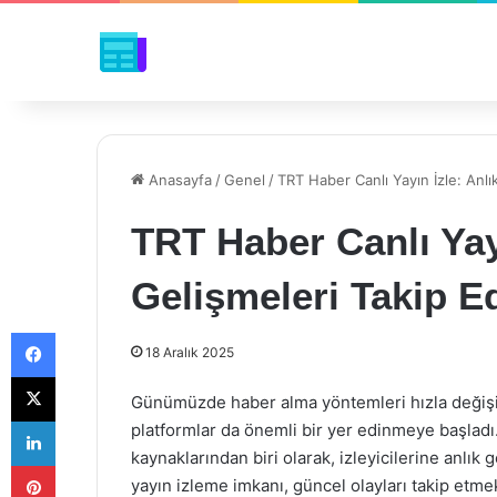
Anasayfa
/
Genel
/
TRT Haber Canlı Yayın İzle: Anlı
TRT Haber Canlı Yayı
Gelişmeleri Takip E
Facebook
18 Aralık 2025
X
Günümüzde haber alma yöntemleri hızla değişiyo
LinkedIn
platformlar da önemli bir yer edinmeye başladı
kaynaklarından biri olarak, izleyicilerine anlı
Pinterest
yayın izleme imkanı, güncel olayları takip etmek