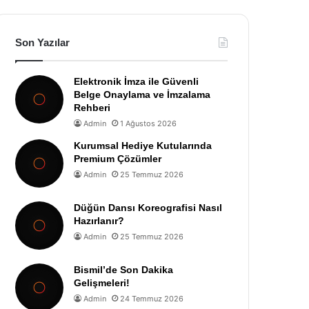
Son Yazılar
Elektronik İmza ile Güvenli
Belge Onaylama ve İmzalama
Rehberi
Admin
1 Ağustos 2026
Kurumsal Hediye Kutularında
Premium Çözümler
Admin
25 Temmuz 2026
Düğün Dansı Koreografisi Nasıl
Hazırlanır?
Admin
25 Temmuz 2026
Bismil’de Son Dakika
Gelişmeleri!
Admin
24 Temmuz 2026