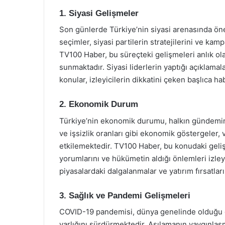
1. Siyasi Gelişmeler
Son günlerde Türkiye’nin siyasi arenasında öne
seçimler, siyasi partilerin stratejilerini ve kam
TV100 Haber, bu süreçteki gelişmeleri anlık olar
sunmaktadır. Siyasi liderlerin yaptığı açıklamal
konular, izleyicilerin dikkatini çeken başlıca ha
2. Ekonomik Durum
Türkiye’nin ekonomik durumu, halkın gündeminde
ve işsizlik oranları gibi ekonomik göstergeler,
etkilemektedir. TV100 Haber, bu konudaki gelişm
yorumlarını ve hükümetin aldığı önlemleri izleyi
piyasalardaki dalgalanmalar ve yatırım fırsatlar
3. Sağlık ve Pandemi Gelişmeleri
COVID-19 pandemisi, dünya genelinde olduğu gi
varlığını sürdürmektedir. Aşılamanın yaygınlaşm