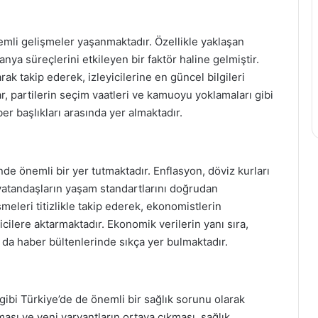
mli gelişmeler yaşanmaktadır. Özellikle yaklaşan
panya süreçlerini etkileyen bir faktör haline gelmiştir.
ak takip ederek, izleyicilerine en güncel bilgileri
ar, partilerin seçim vaatleri ve kamuoyu yoklamaları gibi
ber başlıkları arasında yer almaktadır.
 önemli bir yer tutmaktadır. Enflasyon, döviz kurları
 vatandaşların yaşam standartlarını doğrudan
eleri titizlikle takip ederek, ekonomistlerin
cilere aktarmaktadır. Ekonomik verilerin yanı sıra,
ı da haber bültenlerinde sıkça yer bulmaktadır.
bi Türkiye’de de önemli bir sağlık sorunu olarak
ası ve yeni varyantların ortaya çıkması, sağlık