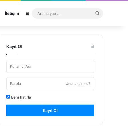
Sitemap
Arama
İletişim
yap
...
Kayıt Ol
Unuttunuz mu?
Beni hatırla
Kayıt Ol