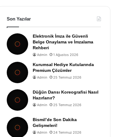
Son Yazılar
Elektronik İmza ile Güvenli
Belge Onaylama ve İmzalama
Rehberi
Admin
1 Ağustos 2026
Kurumsal Hediye Kutularında
Premium Çözümler
Admin
25 Temmuz 2026
Düğün Dansı Koreografisi Nasıl
Hazırlanır?
Admin
25 Temmuz 2026
Bismil’de Son Dakika
Gelişmeleri!
Admin
24 Temmuz 2026