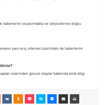
k haberlerini oluşturmakta ve izleyicilerine doğru
pmanın yanı sıra, internet üzerinden de haberlerini
ilirim?
pları üzerinden güncel olaylar hakkında anlık bilgi
st
Reddit
VKontakte
Odnoklassniki
Pocket
Skype
Messenger
E-Posta ile paylaş
Yazdır