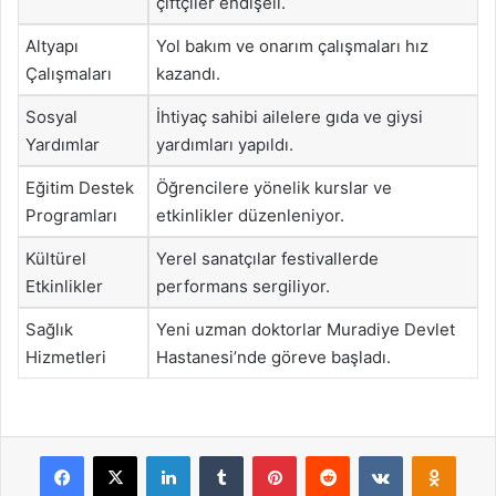
çiftçiler endişeli.
Altyapı
Yol bakım ve onarım çalışmaları hız
Çalışmaları
kazandı.
Sosyal
İhtiyaç sahibi ailelere gıda ve giysi
Yardımlar
yardımları yapıldı.
Eğitim Destek
Öğrencilere yönelik kurslar ve
Programları
etkinlikler düzenleniyor.
Kültürel
Yerel sanatçılar festivallerde
Etkinlikler
performans sergiliyor.
Sağlık
Yeni uzman doktorlar Muradiye Devlet
Hizmetleri
Hastanesi’nde göreve başladı.
Facebook
X
LinkedIn
Tumblr
Pinterest
Reddit
VKontakte
Odnok