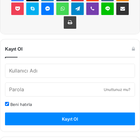
Pocket
Skype
Messenger
WhatsApp
Telegram
Viber
Line
E-Posta ile payla
Yazdır
Kayıt Ol
Unuttunuz mu?
Beni hatırla
Kayıt Ol