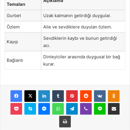
Açıklama
Temaları
Gurbet
Uzak kalmanın getirdiği duygular.
Özlem
Aile ve sevdiklere duyulan özlem.
Sevdiklerin kaybı ve bunun getirdiği
Kayıp
acı.
Dinleyiciler arasında duygusal bir bağ
Bağlantı
kurar.
Facebook
X
LinkedIn
Tumblr
Pinterest
Reddit
VKontakte
Odnok
Pocket
Skype
Messenger
WhatsApp
Telegram
Viber
Line
E-Posta ile payla
Yazdır