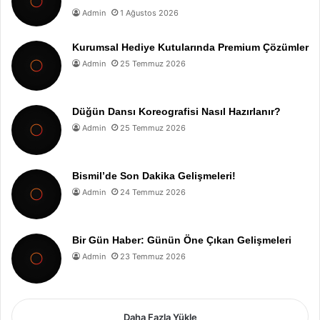
Admin
1 Ağustos 2026
Kurumsal Hediye Kutularında Premium Çözümler
Admin
25 Temmuz 2026
Düğün Dansı Koreografisi Nasıl Hazırlanır?
Admin
25 Temmuz 2026
Bismil’de Son Dakika Gelişmeleri!
Admin
24 Temmuz 2026
Bir Gün Haber: Günün Öne Çıkan Gelişmeleri
Admin
23 Temmuz 2026
Daha Fazla Yükle