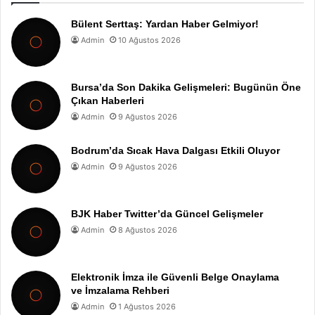
Bülent Serttaş: Yardan Haber Gelmiyor!
Admin
10 Ağustos 2026
Bursa’da Son Dakika Gelişmeleri: Bugünün Öne
Çıkan Haberleri
Admin
9 Ağustos 2026
Bodrum’da Sıcak Hava Dalgası Etkili Oluyor
Admin
9 Ağustos 2026
BJK Haber Twitter’da Güncel Gelişmeler
Admin
8 Ağustos 2026
Elektronik İmza ile Güvenli Belge Onaylama
ve İmzalama Rehberi
Admin
1 Ağustos 2026