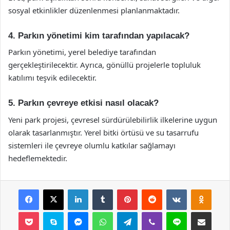
sosyal etkinlikler düzenlenmesi planlanmaktadır.
4. Parkın yönetimi kim tarafından yapılacak?
Parkın yönetimi, yerel belediye tarafından
gerçekleştirilecektir. Ayrıca, gönüllü projelerle topluluk
katılımı teşvik edilecektir.
5. Parkın çevreye etkisi nasıl olacak?
Yeni park projesi, çevresel sürdürülebilirlik ilkelerine uygun
olarak tasarlanmıştır. Yerel bitki örtüsü ve su tasarrufu
sistemleri ile çevreye olumlu katkılar sağlamayı
hedeflemektedir.
Facebook
X
LinkedIn
Tumblr
Pinterest
Reddit
VKontakte
Odnok
Pocket
Skype
Messenger
WhatsApp
Telegram
Viber
Line
E-Posta ile payla