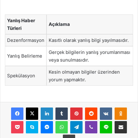
Yanlış Haber
Açıklama
Türleri
Dezenformasyon
Kasıtlı olarak yanlış bilgi yayılmasıdır.
Gerçek bilgilerin yanlış yorumlanması
Yanlış Belirleme
veya sunulmasıdır.
Kesin olmayan bilgiler üzerinden
Spekülasyon
yorum yapmaktır.
Facebook
X
LinkedIn
Tumblr
Pinterest
Reddit
VKontakte
Odnok
Pocket
Skype
Messenger
WhatsApp
Telegram
Viber
Line
E-Posta ile payla
Yazdır