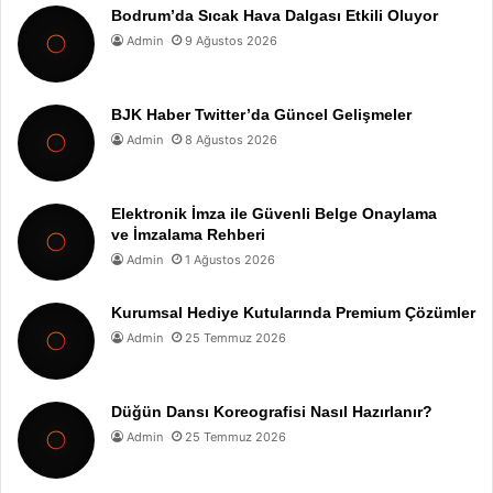
Bodrum’da Sıcak Hava Dalgası Etkili Oluyor
Admin
9 Ağustos 2026
BJK Haber Twitter’da Güncel Gelişmeler
Admin
8 Ağustos 2026
Elektronik İmza ile Güvenli Belge Onaylama
ve İmzalama Rehberi
Admin
1 Ağustos 2026
Kurumsal Hediye Kutularında Premium Çözümler
Admin
25 Temmuz 2026
Düğün Dansı Koreografisi Nasıl Hazırlanır?
Admin
25 Temmuz 2026